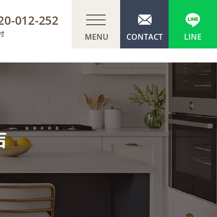
20-012-252
付
9:00
19:00
～
MENU
CONTACT
LINE
声